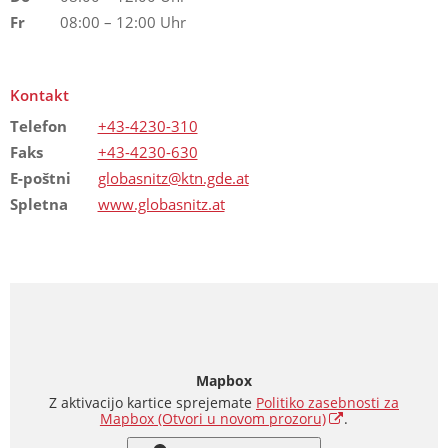
Fr
08:00 – 12:00 Uhr
Kontakt
Telefon
+43-4230-310
Faks
+43-4230-630
E-poštni
globasnitz@ktn.gde.at
Spletna
www.globasnitz.at
Mapbox
Z aktivacijo kartice sprejemate
Politiko zasebnosti za
Mapbox
(Otvori u novom prozoru)
.