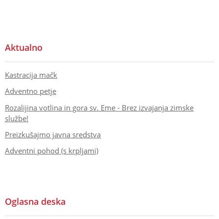
Aktualno
Kastracija mačk
Adventno petje
Rozalijina votlina in gora sv. Eme - Brez izvajanja zimske
službe!
Preizkušajmo javna sredstva
Adventni pohod (s krpljami)
Oglasna deska