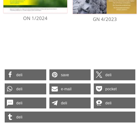
ON 1/2024
GN 4/2023
deli
save
deli
deli
e-mail
pocket
deli
deli
deli
deli