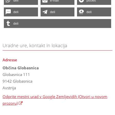
deli
e-mail
pocket
deli
deli
deli
deli
Uradne ure, kontakt in lokacija
Adresse
Občina Globasnica
Globasnica 111
9142 Globasnica
Avstrija
Odprite mestni urad v Google Zemljevidih
(Otvori u novom
prozoru)