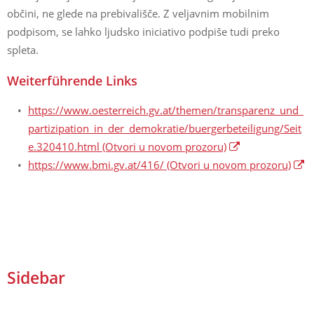
občini, ne glede na prebivališče. Z veljavnim mobilnim
podpisom, se lahko ljudsko iniciativo podpiše tudi preko
spleta.
Weiterführende Links
https://www.oesterreich.gv.at/themen/transparenz_und_
partizipation_in_der_demokratie/buergerbeteiligung/Seit
e.320410.html
(Otvori u novom prozoru)
https://www.bmi.gv.at/416/
(Otvori u novom prozoru)
Sidebar