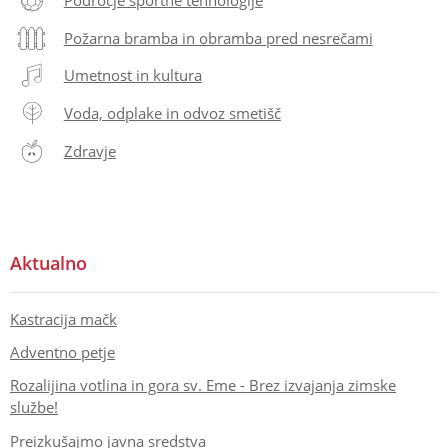
Požarna bramba in obramba pred nesrečami
Umetnost in kultura
Voda, odplake in odvoz smetišč
Zdravje
Aktualno
Kastracija mačk
Adventno petje
Rozalijina votlina in gora sv. Eme - Brez izvajanja zimske
službe!
Preizkušajmo javna sredstva