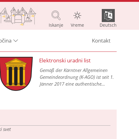
Iskanje
Vreme
Deutsch
bčina
Kontakt
Elektronski uradni list
Gemäß der Kärntner Allgemeinen
Gemeindeordnung (K-AGO) ist seit 1.
Jänner 2017 eine authentische
Kundmachung aller
Gemeindeverordnungen in einem
elektronischen Amtsblatt im Internet
vorgesehen.
 svet