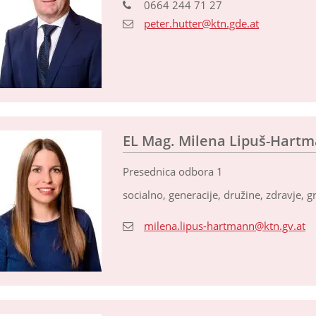
0664 244 71 27
peter.hutter@ktn.gde.at
EL Mag. Milena Lipuš-Hart
Presednica odbora 1
socialno, generacije, družine, zdravje, 
milena.lipus-hartmann@ktn.gv.at