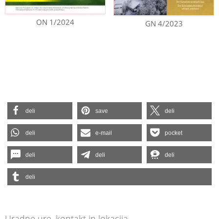
ON 1/2024
GN 4/2023
deli
save
deli
deli
e-mail
pocket
deli
deli
deli
deli
Uradne ure, kontakt in lokacija