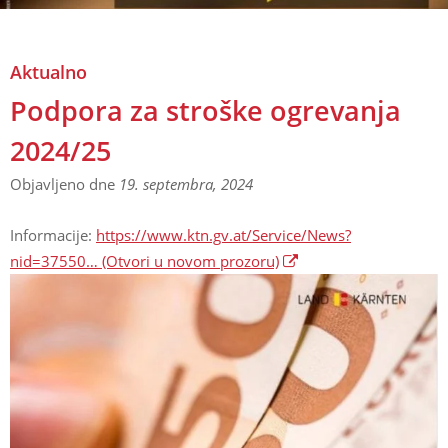
Aktualno
Podpora za stroške ogrevanja 2024/25
Aktualno
Podpora za stroške ogrevanja
2024/25
Objavljeno dne
19. septembra, 2024
Informacije:
https://www.ktn.gv.at/Service/News?
nid=37550…
(Otvori u novom prozoru)