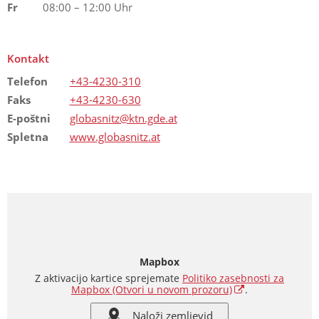
Fr
08:00 – 12:00 Uhr
Kontakt
Telefon
+43-4230-310
Faks
+43-4230-630
E-poštni
globasnitz@ktn.gde.at
Spletna
www.globasnitz.at
Mapbox
Z aktivacijo kartice sprejemate
Politiko zasebnosti za
Mapbox
(Otvori u novom prozoru)
.
Naloži zemljevid