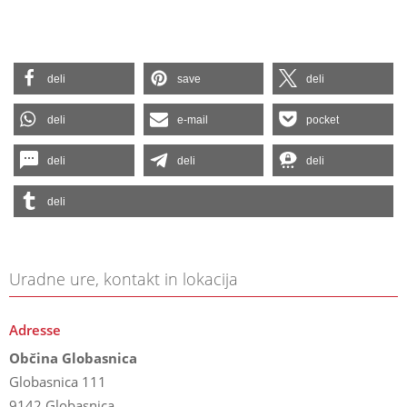
deli
save
deli
deli
e-mail
pocket
deli
deli
deli
deli
Uradne ure, kontakt in lokacija
Adresse
Občina Globasnica
Globasnica 111
9142 Globasnica