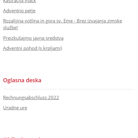
Kastracija mačk
Adventno petje
Rozalijina votlina in gora sv. Eme - Brez izvajanja zimske
službe!
Preizkušajmo javna sredstva
Adventni pohod (s krpljami)
Oglasna deska
Rechnungsabschluss 2022
Uradne ure