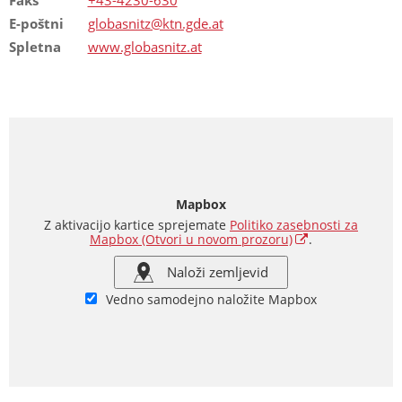
E-poštni
globasnitz@ktn.gde.at
Spletna
www.globasnitz.at
Mapbox
Z aktivacijo kartice sprejemate
Politiko zasebnosti za
Mapbox
(Otvori u novom prozoru)
.
Naloži zemljevid
Vedno samodejno naložite Mapbox