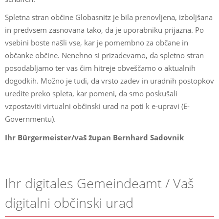
Spletna stran občine Globasnitz je bila prenovljena, izboljšana
in predvsem zasnovana tako, da je uporabniku prijazna. Po
vsebini boste našli vse, kar je pomembno za občane in
občanke občine. Nenehno si prizadevamo, da spletno stran
posodabljamo ter vas čim hitreje obveščamo o aktualnih
dogodkih. Možno je tudi, da vrsto zadev in uradnih postopkov
uredite preko spleta, kar pomeni, da smo poskušali
vzpostaviti virtualni občinski urad na poti k e-upravi (E-
Governmentu).
Ihr Bürgermeister/vaš župan Bernhard Sadovnik
Ihr digitales Gemeindeamt / Vaš
digitalni občinski urad