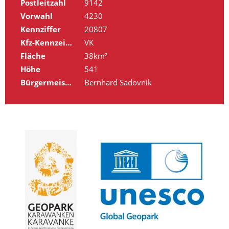
Postleitzahl
9142
Vorwahl
4230
Kennziffer
20807
Kfz-Kennzeichen
VK
Fläche
38km²
Höhe
541
Bürgermeister
Bernhard Sadovnik