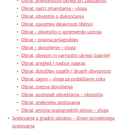
Obrat, previdnostni ukrepi pri zaustavitvi
Obrat, načrt zmanjšanja – vloga
Obrat, obvestilo o dokončanju
Obrat, opustitev dejavnosti (delno)
Obrat – obvestilo o spremembi ustroja
Obrat – pravna prilagoditev
Obrat – dovoljenje – vloga
Obrat, obvezni in varnostni ukrepi (zaprtje)
Obrat, pregled / nadzor naprav
Obrat, določitev ostalih / drugih obveznosti
Obrat, zagon – vloga za podaljšanje roka
Obrat, zvezna dovoljenja
Obrat, postopek obveščanja – obvestilo
Obrat, prekinitev poslovanja
Obrat, emisije toplogrednih plinov – vloga
Svetovanje o gradnji obratov – Dnevi projektnega
svetovanja