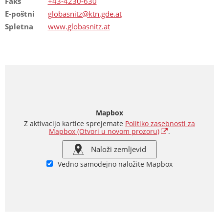
Faks
+43-4230-630
E-poštni
globasnitz@ktn.gde.at
Spletna
www.globasnitz.at
Mapbox
Z aktivacijo kartice sprejemate
Politiko zasebnosti za
Mapbox
(Otvori u novom prozoru)
.
Naloži zemljevid
Vedno samodejno naložite Mapbox