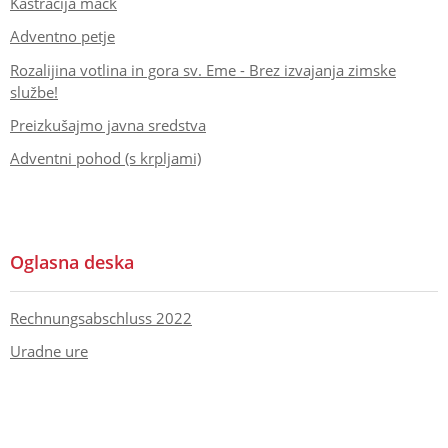
Kastracija mačk
Adventno petje
Rozalijina votlina in gora sv. Eme - Brez izvajanja zimske
službe!
Preizkušajmo javna sredstva
Adventni pohod (s krpljami)
Oglasna deska
Rechnungsabschluss 2022
Uradne ure