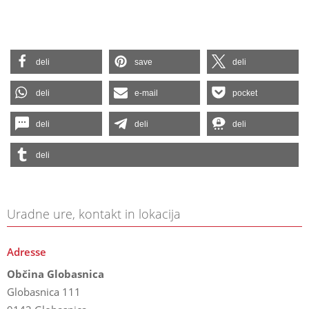
deli
save
deli
deli
e-mail
pocket
deli
deli
deli
deli
Uradne ure, kontakt in lokacija
Adresse
Občina Globasnica
Globasnica 111