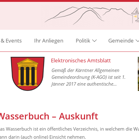
 & Events
Ihr Anliegen
Politik
Gemeinde
Elektronisches Amtsblatt
Gemäß der Kärntner Allgemeinen
Gemeindeordnung (K-AGO) ist seit 1.
Jänner 2017 eine authentische
Kundmachung aller
Gemeindeverordnungen in einem
elektronischen Amtsblatt im Internet
vorgesehen.
Wasserbuch – Auskunft
as Wasserbuch ist ein öffentliches Verzeichnis, in welchem die Wa
ann darin (auch online) Einsicht nehmen.