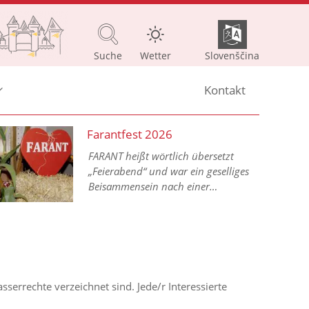
Suche
Wetter
Slovenščina
Kontakt
Farantfest 2026
FARANT heißt wörtlich übersetzt
„Feierabend“ und war ein geselliges
Beisammensein nach einer
arbeitsreichen Woche im bäuerlichen
Alltag.
sserrechte verzeichnet sind. Jede/r Interessierte