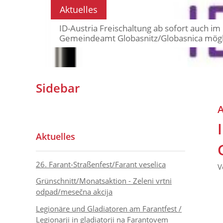
Aktuelles
ID-Austria Freischaltung ab sofort auch im
Gemeindeamt Globasnitz/Globasnica mögl
Sidebar
A
Aktuelles
26. Farant-Straßenfest/Farant veselica
V
Grünschnitt/Monatsaktion - Zeleni vrtni
odpad/mesečna akcija
Legionäre und Gladiatoren am Farantfest /
Legionarji in gladiatorji na Farantovem