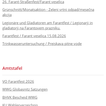
26. Farant-Straßenfest/Farant veselica
Grünschnitt/Monatsaktion - Zeleni vrtni odpad/mesečna
akcija
Legionäre und Gladiatoren am Farantfest / Legionarji in
gladiatorji na Farantovem prazniku.
Farantfest / Farant veselica 15.08.2026
Trinkwasseruntersuchung / Preiskava pitne vode
Amtstafel
VO Farantfest 2026
WWG Globasnitz Satzungen
BHVK Bescheid WWG
KU Wählerverzeichnis