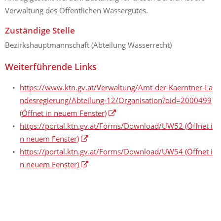
Verwaltung des Öffentlichen Wassergutes.
Zuständige Stelle
Bezirkshauptmannschaft (Abteilung Wasserrecht)
Weiterführende Links
https://www.ktn.gv.at/Verwaltung/Amt-der-Kaerntner-La
ndesregierung/Abteilung-12/Organisation?oid=2000499
(Öffnet in neuem Fenster)
https://portal.ktn.gv.at/Forms/Download/UW52
(Öffnet i
n neuem Fenster)
https://portal.ktn.gv.at/Forms/Download/UW54
(Öffnet i
n neuem Fenster)