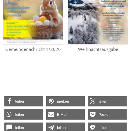
Gemeindenachricht 1/2026
Weihnachtsausgabe
teilen
merken
teilen
teilen
E-Mail
Pocket
teilen
teilen
teilen