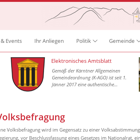
 & Events
Ihr Anliegen
Politik
Gemeinde
Elektronisches Amtsblatt
Gemäß der Kärntner Allgemeinen
Gemeindeordnung (K-AGO) ist seit 1.
Jänner 2017 eine authentische
Kundmachung aller
Gemeindeverordnungen in einem
elektronischen Amtsblatt im Internet
vorgesehen.
Volksbefragung
ine Volksbefragung wird im Gegensatz zu einer Volksabstimmung
egierung, vor Beschlussfassung eines Gesetzes im Nationalrat, e