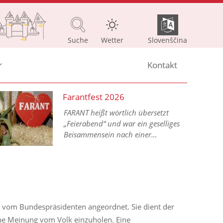
Suche
Wetter
Slovenščina
Kontakt
Farantfest 2026
FARANT heißt wörtlich übersetzt
„Feierabend“ und war ein geselliges
Beisammensein nach einer
arbeitsreichen Woche im bäuerlichen
Alltag.
 vom Bundespräsidenten angeordnet. Sie dient der
ine Meinung vom Volk einzuholen. Eine