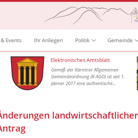
 & Events
Ihr Anliegen
Politik
Gemeinde
Elektronisches Amtsblatt
Gemäß der Kärntner Allgemeinen
Gemeindeordnung (K-AGO) ist seit 1.
Jänner 2017 eine authentische
Kundmachung aller
Gemeindeverordnungen in einem
elektronischen Amtsblatt im Internet
vorgesehen.
Änderungen landwirtschaftlicher
Antrag