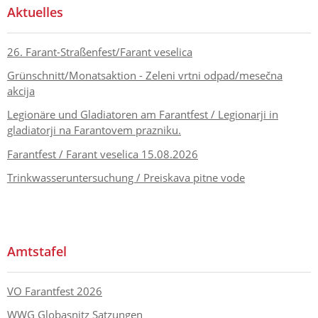
Aktuelles
26. Farant-Straßenfest/Farant veselica
Grünschnitt/Monatsaktion - Zeleni vrtni odpad/mesečna
akcija
Legionäre und Gladiatoren am Farantfest / Legionarji in
gladiatorji na Farantovem prazniku.
Farantfest / Farant veselica 15.08.2026
Trinkwasseruntersuchung / Preiskava pitne vode
Amtstafel
VO Farantfest 2026
WWG Globasnitz Satzungen