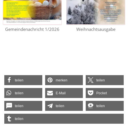
Gemeindenachricht 1/2026
Weihnachtsausgabe
teilen
merken
teilen
teilen
E-Mail
Pocket
teilen
teilen
teilen
teilen