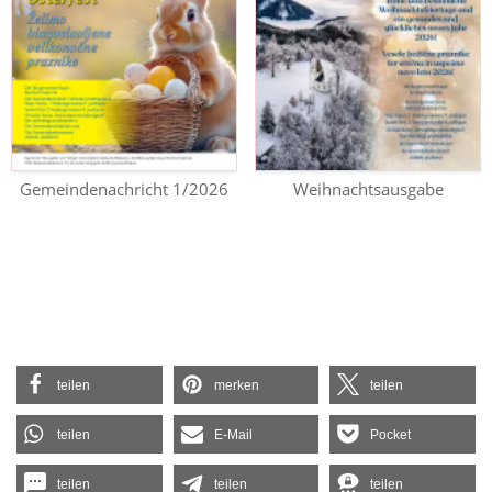
Gemeindenachricht 1/2026
Weihnachtsausgabe
teilen
merken
teilen
teilen
E-Mail
Pocket
teilen
teilen
teilen