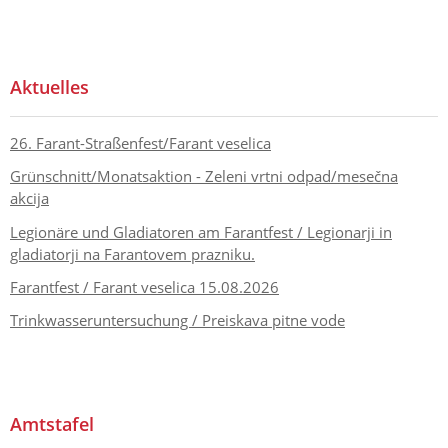
Aktuelles
26. Farant-Straßenfest/Farant veselica
Grünschnitt/Monatsaktion - Zeleni vrtni odpad/mesečna
akcija
Legionäre und Gladiatoren am Farantfest / Legionarji in
gladiatorji na Farantovem prazniku.
Farantfest / Farant veselica 15.08.2026
Trinkwasseruntersuchung / Preiskava pitne vode
Amtstafel