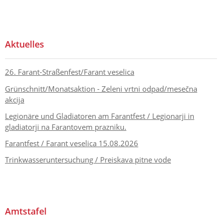
Aktuelles
26. Farant-Straßenfest/Farant veselica
Grünschnitt/Monatsaktion - Zeleni vrtni odpad/mesečna
akcija
Legionäre und Gladiatoren am Farantfest / Legionarji in
gladiatorji na Farantovem prazniku.
Farantfest / Farant veselica 15.08.2026
Trinkwasseruntersuchung / Preiskava pitne vode
Amtstafel