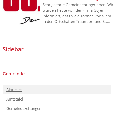
Sehr geehrte GemeindebürgerInnen! Wir
wurden heute von der Firma Gojer
informiert, dass viele Tonnen vor allem
in den Ortschaften Traundorf und St.
Stefan nicht zur Entleerung
bereitgestanden sind. Es wird nochmals
ersucht, die Mülltonnen, egal ob
Restmüll, Altpapier oder Gelber Sack,
Sidebar
bereits am Vortag an den Straßenrand
zu stellen, da die Entleerung am
Abfuhrtag bereits um 05.00 Uhr in der
Früh beginnt und außerdem nicht
immer in der gleichen Ortschaft
Gemeinde
gestartet wird d.h. einmal wird in
Traund…
Aktuelles
Amtstafel
Gemeindezeitungen