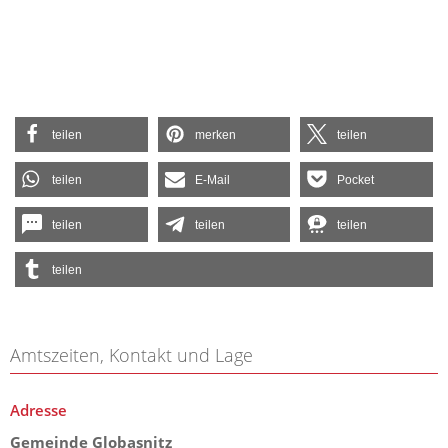
teilen
merken
teilen
teilen
E-Mail
Pocket
teilen
teilen
teilen
teilen
Amtszeiten, Kontakt und Lage
Adresse
Gemeinde Globasnitz