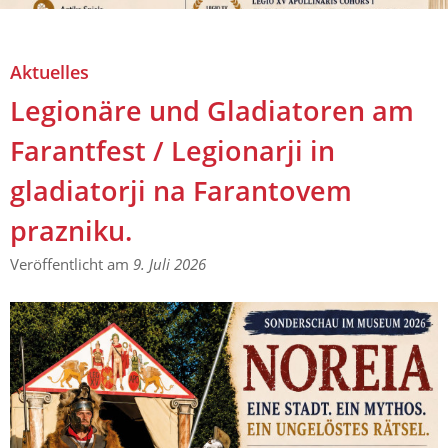
Aktuelles
Legionäre und Gladiatoren am Farantfest / Legionarji in
Aktuelles
gladiatorji na Farantovem prazniku.
Legionäre und Gladiatoren am
Farantfest / Legionarji in
gladiatorji na Farantovem
prazniku.
Veröffentlicht am
9. Juli 2026