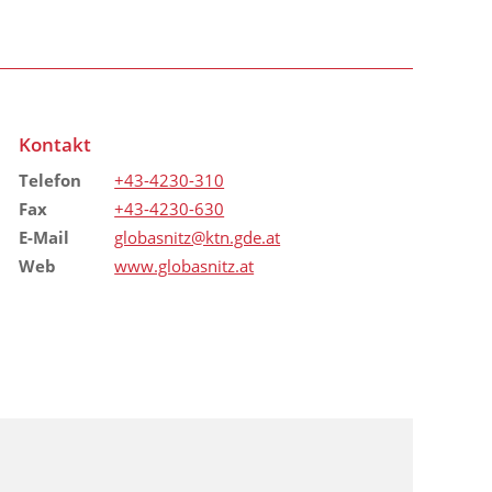
Kontakt
Telefon
+43-4230-310
Fax
+43-4230-630
E-Mail
globasnitz@ktn.gde.at
Web
www.globasnitz.at