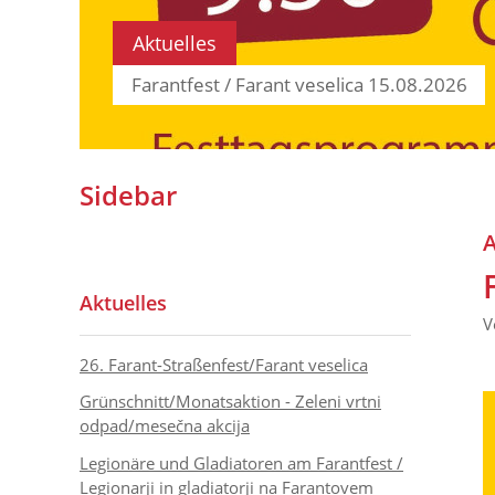
Aktuelles
Farantfest / Farant veselica 15.08.2026
Sidebar
A
Aktuelles
V
26. Farant-Straßenfest/Farant veselica
Grünschnitt/Monatsaktion - Zeleni vrtni
odpad/mesečna akcija
Legionäre und Gladiatoren am Farantfest /
Legionarji in gladiatorji na Farantovem