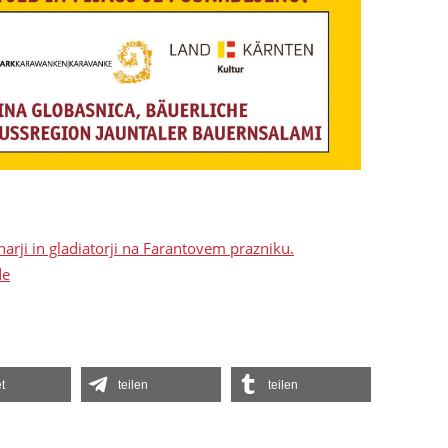
arji in gladiatorji na Farantovem prazniku.
de
t
teilen
teilen