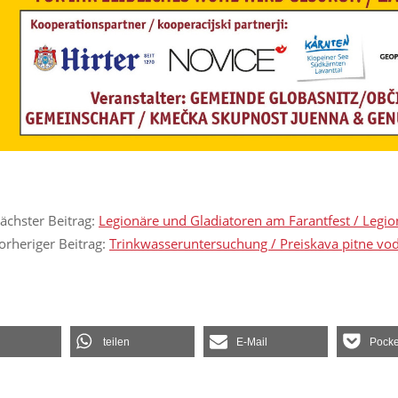
ächster Beitrag:
Legionäre und Gladiatoren am Farantfest / Legion
orheriger Beitrag:
Trinkwasseruntersuchung / Preiskava pitne vo
teilen
E-Mail
Pocke