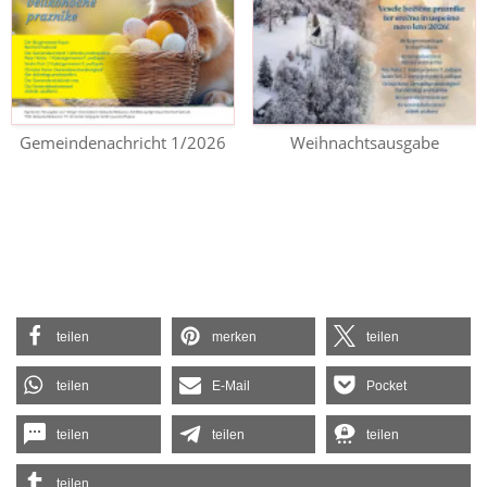
Gemeindenachricht 1/2026
Weihnachtsausgabe
teilen
merken
teilen
teilen
E-Mail
Pocket
teilen
teilen
teilen
teilen