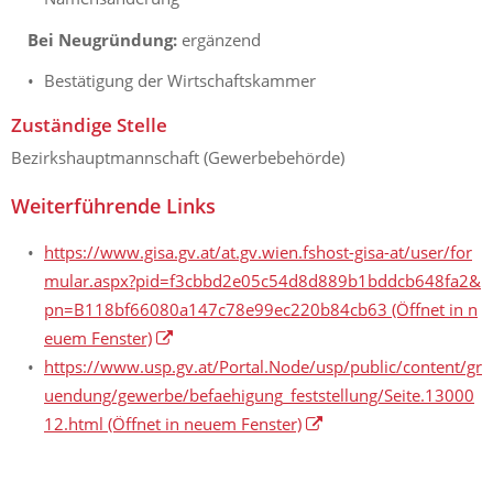
Bei Neugründung:
ergänzend
Bestätigung der Wirtschaftskammer
Zuständige Stelle
Bezirkshauptmannschaft (Gewerbebehörde)
Weiterführende Links
https://www.gisa.gv.at/at.gv.wien.fshost-gisa-at/user/for
mular.aspx?pid=f3cbbd2e05c54d8d889b1bddcb648fa2&
pn=B118bf66080a147c78e99ec220b84cb63
(Öffnet in n
euem Fenster)
https://www.usp.gv.at/Portal.Node/usp/public/content/gr
uendung/gewerbe/befaehigung_feststellung/Seite.13000
12.html
(Öffnet in neuem Fenster)