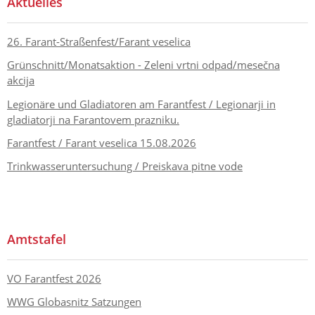
Aktuelles
26. Farant-Straßenfest/Farant veselica
Grünschnitt/Monatsaktion - Zeleni vrtni odpad/mesečna
akcija
Legionäre und Gladiatoren am Farantfest / Legionarji in
gladiatorji na Farantovem prazniku.
Farantfest / Farant veselica 15.08.2026
Trinkwasseruntersuchung / Preiskava pitne vode
Amtstafel
VO Farantfest 2026
WWG Globasnitz Satzungen