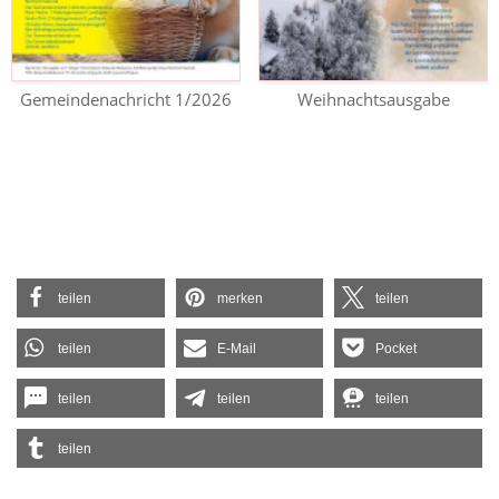
Gemeindenachricht 1/2026
Weihnachtsausgabe
teilen
merken
teilen
teilen
E-Mail
Pocket
teilen
teilen
teilen
teilen