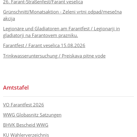
26. Farant-Straßenfest/Farant veselica
Grünschnitt/Monatsaktion - Zeleni vrtni odpad/mesečna
akcija
Legionäre und Gladiatoren am Farantfest / Legionarji in
gladiatorji na Farantovem prazniku.
Farantfest / Farant veselica 15.08.2026
Trinkwasseruntersuchung / Preiskava pitne vode
Amtstafel
VO Farantfest 2026
WWG Globasnitz Satzungen
BHVK Bescheid WWG
KU Wählerverzeichnis