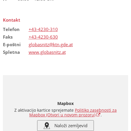
Kontakt
Telefon
+43-4230-310
Faks
+43-4230-630
E-poštni
globasnitz@ktn.gde.at
Spletna
www.globasnitz.at
Mapbox
Z aktivacijo kartice sprejemate
Politiko zasebnosti za
Mapbox
(Otvori u novom prozoru)
.
Naloži zemljevid