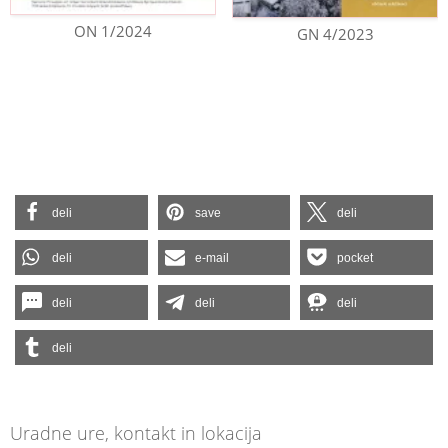
ON 1/2024
GN 4/2023
deli
save
deli
deli
e-mail
pocket
deli
deli
deli
deli
Uradne ure, kontakt in lokacija