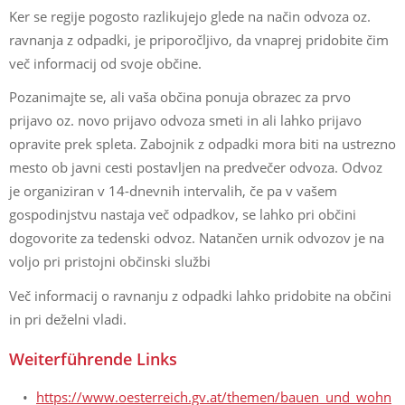
Ker se regije pogosto razlikujejo glede na način odvoza oz.
ravnanja z odpadki, je priporočljivo, da vnaprej pridobite čim
več informacij od svoje občine.
Pozanimajte se, ali vaša občina ponuja obrazec za prvo
prijavo oz. novo prijavo odvoza smeti in ali lahko prijavo
opravite prek spleta. Zabojnik z odpadki mora biti na ustrezno
mesto ob javni cesti postavljen na predvečer odvoza. Odvoz
je organiziran v 14-dnevnih intervalih, če pa v vašem
gospodinjstvu nastaja več odpadkov, se lahko pri občini
dogovorite za tedenski odvoz. Natančen urnik odvozov je na
voljo pri pristojni občinski službi
Več informacij o ravnanju z odpadki lahko pridobite na občini
in pri deželni vladi.
Weiterführende Links
https://www.oesterreich.gv.at/themen/bauen_und_wohn