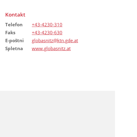
Kontakt
Telefon
+43-4230-310
Faks
+43-4230-630
E-poštni
globasnitz@ktn.gde.at
Spletna
www.globasnitz.at