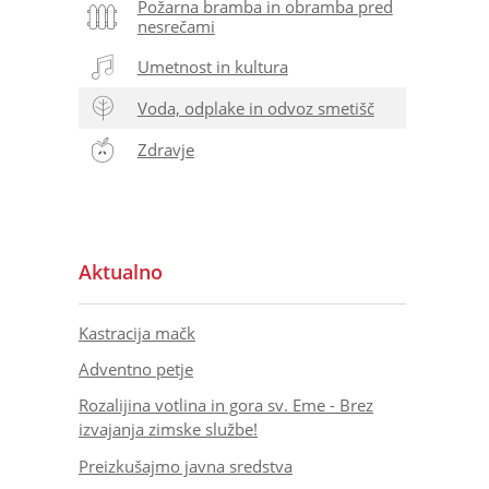
Požarna bramba in obramba pred
nesrečami
Umetnost in kultura
Voda, odplake in odvoz smetišč
Zdravje
Aktualno
Kastracija mačk
Adventno petje
Rozalijina votlina in gora sv. Eme - Brez
izvajanja zimske službe!
Preizkušajmo javna sredstva