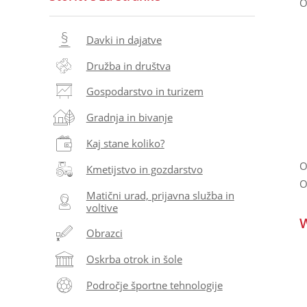
O
Davki in dajatve
Družba in društva
Gospodarstvo in turizem
Gradnja in bivanje
Kaj stane koliko?
O
Kmetijstvo in gozdarstvo
O
Matični urad, prijavna služba in
voltive
W
Obrazci
Oskrba otrok in šole
Področje športne tehnologije