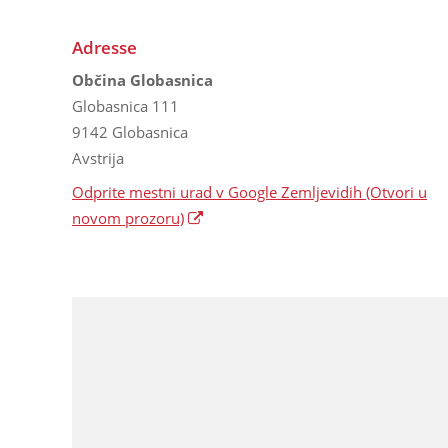
Adresse
Občina Globasnica
Globasnica 111
9142 Globasnica
Avstrija
Odprite mestni urad v Google Zemljevidih
(Otvori u
novom prozoru)