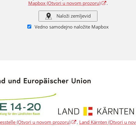
Mapbox
(Otvori u novom prozoru)
.
Naloži zemljevid
Vedno samodejno naložite Mapbox
sstelle
(Otvori u novom prozoru)
,
Land Kärnten
(Otvori u no