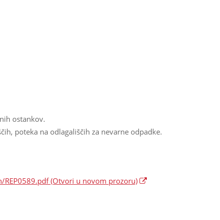
anih ostankov.
čih, poteka na odlagališčih za nevarne odpadke.
en/REP0589.pdf
(Otvori u novom prozoru)