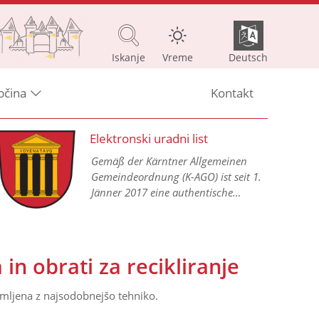
Iskanje
Vreme
Deutsch
bčina
Kontakt
Elektronski uradni list
Gemäß der Kärntner Allgemeinen
Gemeindeordnung (K-AGO) ist seit 1.
Jänner 2017 eine authentische
Kundmachung aller
Gemeindeverordnungen in einem
elektronischen Amtsblatt im Internet
vorgesehen.
in obrati za recikliranje
emljena z najsodobnejšo tehniko.