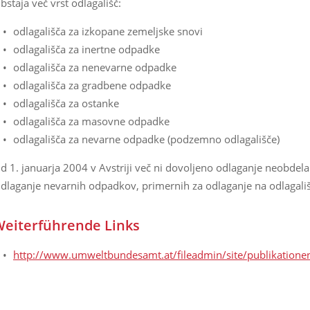
bstaja več vrst odlagališč:
odlagališča za izkopane zemeljske snovi
odlagališča za inertne odpadke
odlagališča za nenevarne odpadke
odlagališča za gradbene odpadke
odlagališča za ostanke
odlagališča za masovne odpadke
odlagališča za nevarne odpadke (podzemno odlagališče)
d 1. januarja 2004 v Avstriji več ni dovoljeno odlaganje neobdel
dlaganje nevarnih odpadkov, primernih za odlaganje na odlagališ
eiterführende Links
http://www.umweltbundesamt.at/fileadmin/site/publikation