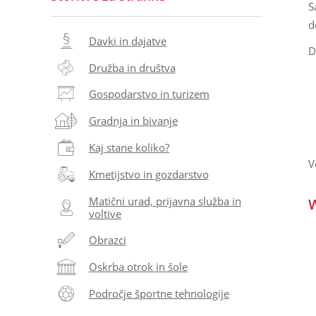
S
d
Davki in dajatve
D
Družba in društva
Gospodarstvo in turizem
Gradnja in bivanje
Kaj stane koliko?
V
Kmetijstvo in gozdarstvo
Matični urad, prijavna služba in
W
voltive
Obrazci
Oskrba otrok in šole
Področje športne tehnologije