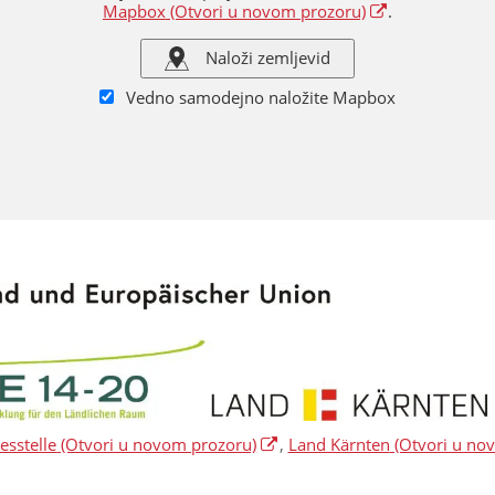
Mapbox
(Otvori u novom prozoru)
.
Naloži zemljevid
Vedno samodejno naložite Mapbox
sstelle
(Otvori u novom prozoru)
,
Land Kärnten
(Otvori u no