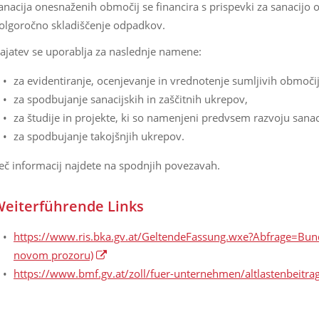
anacija onesnaženih območij se financira s prispevki za sanacijo o
olgoročno skladiščenje odpadkov.
ajatev se uporablja za naslednje namene:
za evidentiranje, ocenjevanje in vrednotenje sumljivih območij
za spodbujanje sanacijskih in zaščitnih ukrepov,
za študije in projekte, ki so namenjeni predvsem razvoju sanaci
za spodbujanje takojšnjih ukrepov.
eč informacij najdete na spodnjih povezavah.
eiterführende Links
https://www.ris.bka.gv.at/GeltendeFassung.wxe?Abfrage
novom prozoru)
https://www.bmf.gv.at/zoll/fuer-unternehmen/altlastenbeitrag