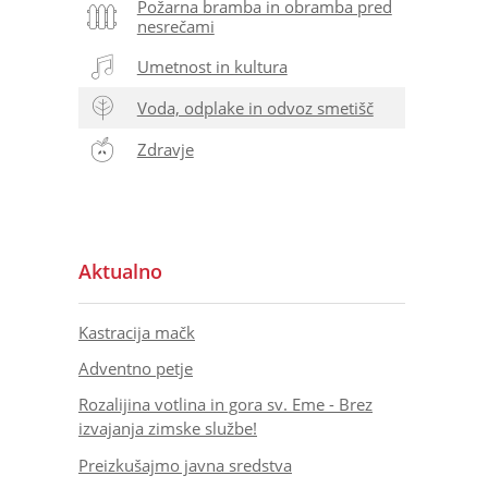
Požarna bramba in obramba pred
nesrečami
Umetnost in kultura
Voda, odplake in odvoz smetišč
Zdravje
Aktualno
Kastracija mačk
Adventno petje
Rozalijina votlina in gora sv. Eme - Brez
izvajanja zimske službe!
Preizkušajmo javna sredstva