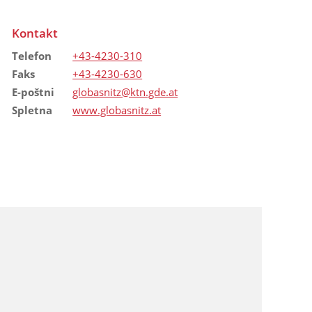
Kontakt
Telefon
+43-4230-310
Faks
+43-4230-630
E-poštni
globasnitz@ktn.gde.at
Spletna
www.globasnitz.at