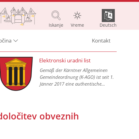
Iskanje
Vreme
Deutsch
bčina
Kontakt
Elektronski uradni list
Gemäß der Kärntner Allgemeinen
Gemeindeordnung (K-AGO) ist seit 1.
Jänner 2017 eine authentische
Kundmachung aller
Gemeindeverordnungen in einem
elektronischen Amtsblatt im Internet
vorgesehen.
določitev obveznih