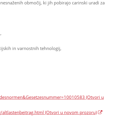
nesnaženih območij, ki jih pobirajo carinski uradi za
,
jskih in varnostnih tehnologij,
=Bundesnormen&Gesetzesnummer=10010583
(Otvori u
/altlastenbeitrag.html
(Otvori u novom prozoru)