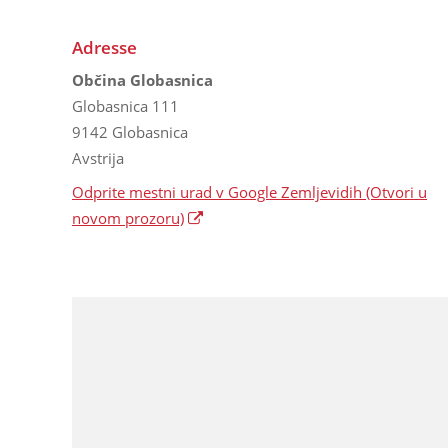
Adresse
Občina Globasnica
Globasnica 111
9142 Globasnica
Avstrija
Odprite mestni urad v Google Zemljevidih
(Otvori u
novom prozoru)