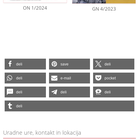
ON 1/2024
GN 4/2023
deli
save
deli
deli
e-mail
pocket
deli
deli
deli
deli
Uradne ure, kontakt in lokacija