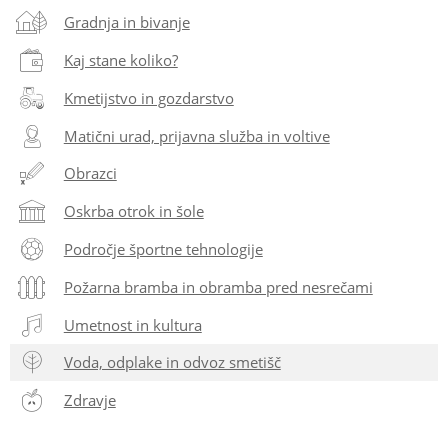
Gradnja in bivanje
Kaj stane koliko?
Kmetijstvo in gozdarstvo
Matični urad, prijavna služba in voltive
Obrazci
Oskrba otrok in šole
Področje športne tehnologije
Požarna bramba in obramba pred nesrečami
Umetnost in kultura
Voda, odplake in odvoz smetišč
Zdravje