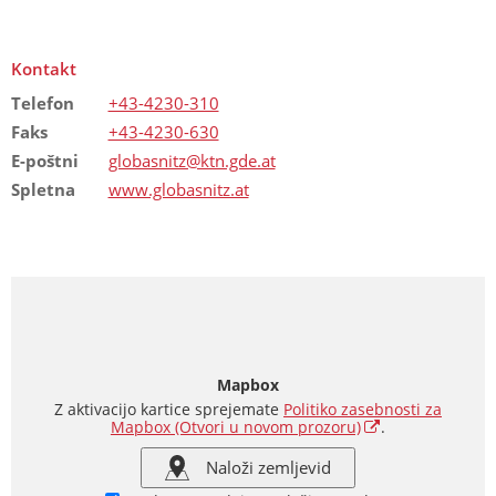
Kontakt
Telefon
+43-4230-310
Faks
+43-4230-630
E-poštni
globasnitz@ktn.gde.at
Spletna
www.globasnitz.at
Mapbox
Z aktivacijo kartice sprejemate
Politiko zasebnosti za
Mapbox
(Otvori u novom prozoru)
.
Naloži zemljevid