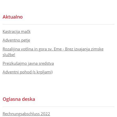
Aktualno
Kastracija mačk
Adventno petje
Rozalijina votlina in gora sv. Eme - Brez izvajanja zimske
službe!
Preizkušajmo javna sredstva
Adventni pohod (s krpljami)
Oglasna deska
Rechnungsabschluss 2022