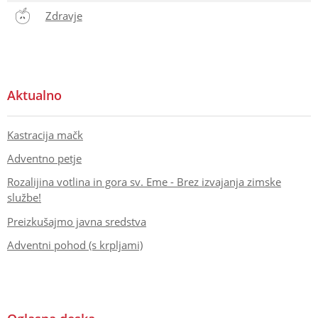
Zdravje
Aktualno
Kastracija mačk
Adventno petje
Rozalijina votlina in gora sv. Eme - Brez izvajanja zimske
službe!
Preizkušajmo javna sredstva
Adventni pohod (s krpljami)