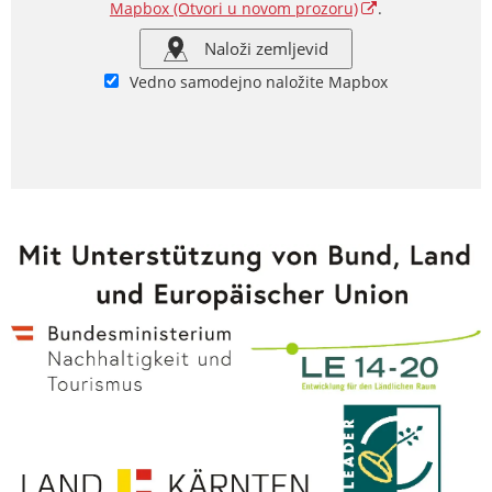
Mapbox
(Otvori u novom prozoru)
.
Naloži zemljevid
Vedno samodejno naložite Mapbox