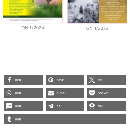
ON 1/2024
GN 4/2023
deli
save
deli
deli
e-mail
pocket
deli
deli
deli
deli