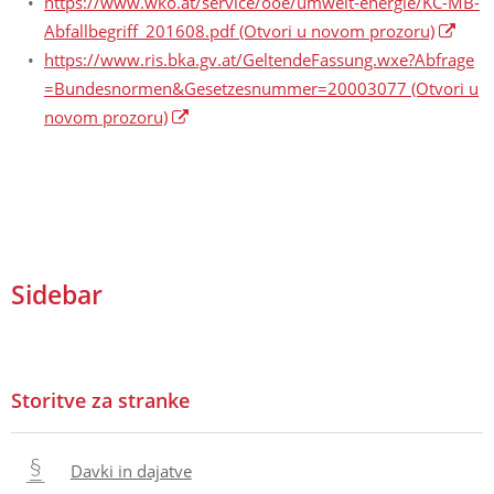
https://www.wko.at/service/ooe/umwelt-energie/KC-MB-
Abfallbegriff_201608.pdf
(Otvori u novom prozoru)
https://www.ris.bka.gv.at/GeltendeFassung.wxe?Abfrage
=Bundesnormen&Gesetzesnummer=20003077
(Otvori u
novom prozoru)
Sidebar
Storitve za stranke
Davki in dajatve