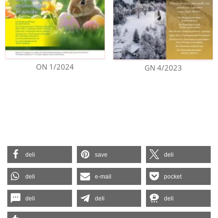
ON 1/2024
GN 4/2023
deli
save
deli
deli
e-mail
pocket
deli
deli
deli