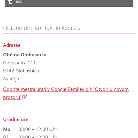
deli
Uradne ure, kontakt in lokacija
Adresse
Občina Globasnica
Globasnica 111
9142 Globasnica
Avstrija
Odprite mestni urad v Google Zemljevidih
(Otvori u novom
prozoru)
Uradne ure
Mo
08:00 – 12:00 Uhr
Di
08:00 – 12:00 Uhr