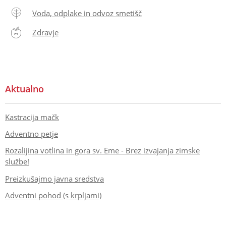
Voda, odplake in odvoz smetišč
Zdravje
Aktualno
Kastracija mačk
Adventno petje
Rozalijina votlina in gora sv. Eme - Brez izvajanja zimske
službe!
Preizkušajmo javna sredstva
Adventni pohod (s krpljami)