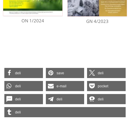
ON 1/2024
GN 4/2023
deli
save
deli
deli
e-mail
pocket
deli
deli
deli
deli