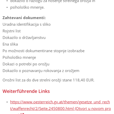
dokazilo o razlogu za nošenje strelnega orožja in
psihološko mnenje.
Zahtevani dokumenti:
Uradna identifikacija s sliko
Rojstni list
Dokazilo o državljanstvu
Ena slika
Po možnosti dokumentirane stopnje izobrazbe
Psihološko mnenje
Dokazi o potrebi po orožju
Dokazilo o poznavanju rokovanja z orožjem
Orožni list za do dve strelni orožji stane 118,40 EUR.
Weiterführende Links
https://www.oesterreich.gv.at/themen/gesetze_und_rech
t/waffenrecht/2/Seite.2450800.html
(Otvori u novom pro