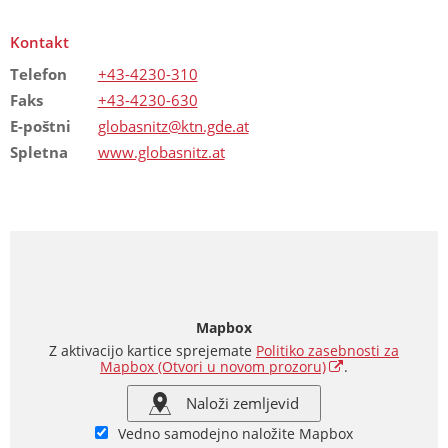
Kontakt
Telefon
+43-4230-310
Faks
+43-4230-630
E-poštni
globasnitz@ktn.gde.at
Spletna
www.globasnitz.at
Mapbox
Z aktivacijo kartice sprejemate
Politiko zasebnosti za
Mapbox
(Otvori u novom prozoru)
.
Naloži zemljevid
Vedno samodejno naložite Mapbox