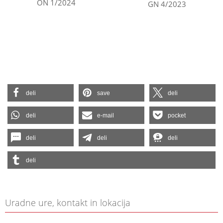
ON 1/2024
GN 4/2023
deli
save
deli
deli
e-mail
pocket
deli
deli
deli
deli
Uradne ure, kontakt in lokacija