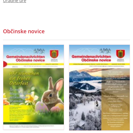
Uradne ure
Občinske novice