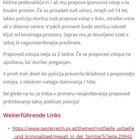
bližine prebivališča in / ali mu prepove (ponovni) vstop v ta
bivalni prostor. Če so prizadeti tudi otroci, mlajši od 14 let,
lahko policija storilcu tudi prepove vstop v šolo, otroške vrtce
ali v dnevne centre. V takih primerih bodo storilcu odvzeli
ključ od bivalnega prostora, čeprav mu je dovoljeno vzeti s
seboj le najpomembnejše predmete.
Prepoved vstopa velja za 2 tedna. Če se prepoved vstopa ne
upošteva, bo storilec preganjan.
V prvih treh dneh bo policija preverila skladnost s prepovedjo
vstopa, z obiskom vašega stanovanja / hiše.
Ne glede na to, je treba v primeru neupoštevanja prepovedi
približevanja takoj poklicati policijo!
Weiterführende Links
https://www.oesterreich.gv.at/themen/notfaelle_unfaelle
_und_kriminalitaet/gewalt_in_der_familie/5/Seite.29942