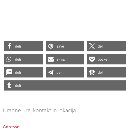
deli
save
deli
deli
e-mail
pocket
deli
deli
deli
deli
Uradne ure, kontakt in lokacija
Adresse