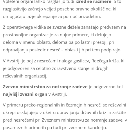
Vpleteni organi lahko razglasijo tudi
izredne razmere
. S to
razglasitvijo začnejo veljati posebne pravne okoliščine, ki
omogočajo lažje ukrepanje za pomoč prizadetim.
Z operativnega vidika se zvezne dežele zanašajo predvsem na
prostovoljne organizacije za nujne primere, ki delujejo
deloma v imenu oblasti, deloma pa po lastni presoji, pri
odpravljanju posledic nesreč – oblasti jih pri tem podpirajo.
V Avstriji je boj z nesrečami naloga gasilcev, Rdečega križa, ki
je odgovoren za celotno zdravstveno stanje in drugih
reševalnih organizacij.
Zvezno ministrstvo za notranje zadeve
je odgovorno kot
najvišji zvezni organ
v Avstriji.
V primeru preko-regionalnih in čezmejnih nesreč, se reševalni
ukrepi usklajujejo v okviru upravljanja državnih kriz in zaščite
pred nesrečami pri Zveznem ministrstvu za notranje zadeve, v
posameznih primerih pa tudi pri zveznem kanclerju.