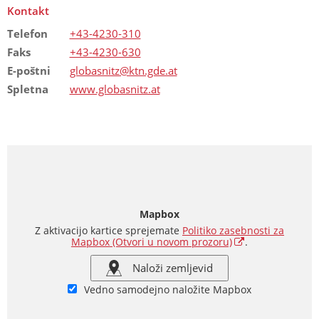
Kontakt
Telefon
+43-4230-310
Faks
+43-4230-630
E-poštni
globasnitz@ktn.gde.at
Spletna
www.globasnitz.at
Mapbox
Z aktivacijo kartice sprejemate
Politiko zasebnosti za
Mapbox
(Otvori u novom prozoru)
.
Naloži zemljevid
Vedno samodejno naložite Mapbox