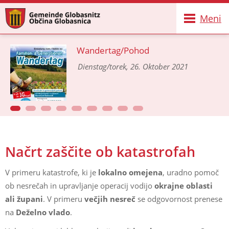
Meni
Wandertag/Pohod
Dienstag/torek, 26. Oktober 2021
Načrt zaščite ob katastrofah
V primeru katastrofe, ki je
lokalno omejena
, uradno pomoč
ob nesrečah in upravljanje operacij vodijo
okrajne oblasti
ali župani
. V primeru
večjih nesreč
se odgovornost prenese
na
Deželno vlado
.