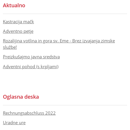
Aktualno
Kastracija mačk
Adventno petje
Rozalijina votlina in gora sv. Eme - Brez izvajanja zimske
službe!
Preizkušajmo javna sredstva
Adventni pohod (s krpljami)
Oglasna deska
Rechnungsabschluss 2022
Uradne ure