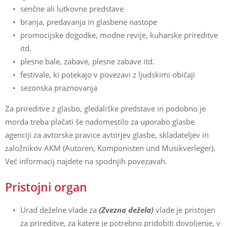
senčne ali lutkovne predstave
branja, predavanja in glasbene nastope
promocijske dogodke, modne revije, kuharske prireditve
itd.
plesne bale, zabave, plesne zabave itd.
festivale, ki potekajo v povezavi z ljudskimi običaji
sezonska praznovanja
Za prireditve z glasbo, gledališke predstave in podobno je
morda treba plačati še nadomestilo za uporabo glasbe
agenciji za avtorske pravice avtorjev glasbe, skladateljev in
založnikov AKM (Autoren, Komponisten und Musikverleger).
Več informacij najdete na spodnjih povezavah.
Pristojni organ
Urad deželne vlade za
(Zvezna dežela)
vlade je pristojen
za prireditve, za katere je potrebno pridobiti dovoljenje, v