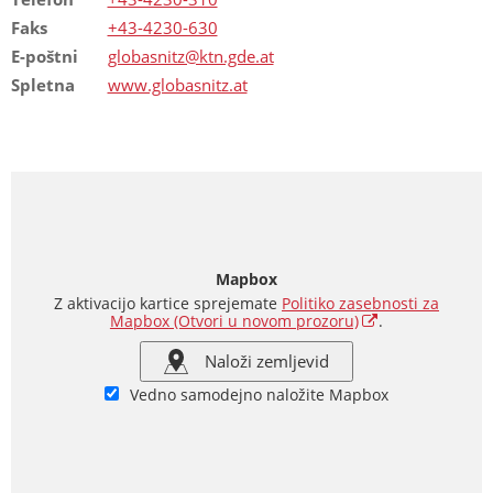
Faks
+43-4230-630
E-poštni
globasnitz@ktn.gde.at
Spletna
www.globasnitz.at
Mapbox
Z aktivacijo kartice sprejemate
Politiko zasebnosti za
Mapbox
(Otvori u novom prozoru)
.
Naloži zemljevid
Vedno samodejno naložite Mapbox