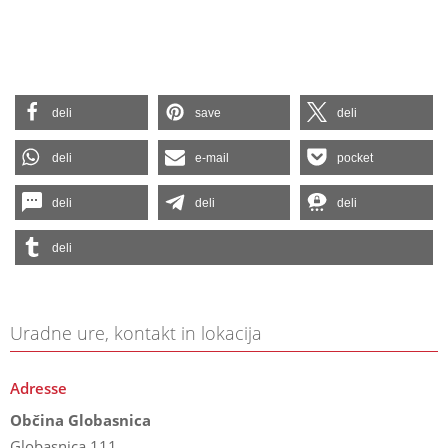
deli
save
deli
deli
e-mail
pocket
deli
deli
deli
deli
Uradne ure, kontakt in lokacija
Adresse
Občina Globasnica
Globasnica 111