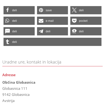
deli
save
deli
deli
e-mail
pocket
deli
deli
deli
deli
Uradne ure, kontakt in lokacija
Adresse
Občina Globasnica
Globasnica 111
9142 Globasnica
Avstrija