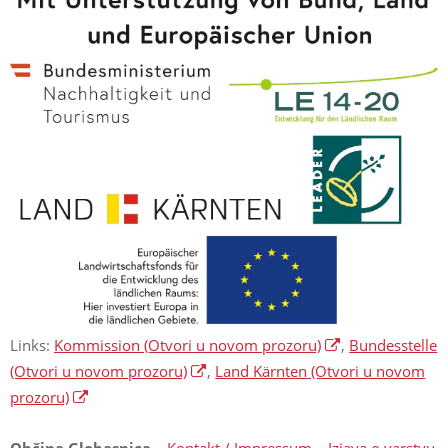
Links:
Kommission
(Otvori u novom prozoru)
,
Bundesstelle
(Otvori u novom prozoru)
,
Land Kärnten
(Otvori u novom
prozoru)
Občina Globasnica
–
Kontakt / Impressum
–
Izjava o varstvu