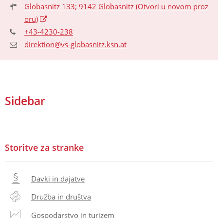
Globasnitz 133; 9142 Globasnitz
(Otvori u novom proz
oru)
+43-4230-238
direktion@vs-globasnitz.ksn.at
Sidebar
Storitve za stranke
Davki in dajatve
Družba in društva
Gospodarstvo in turizem