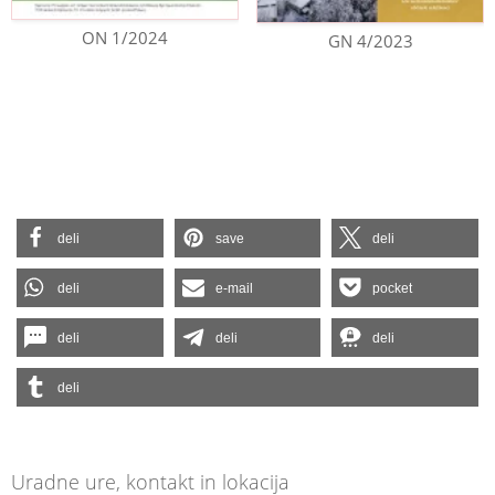
ON 1/2024
GN 4/2023
deli
save
deli
deli
e-mail
pocket
deli
deli
deli
deli
Uradne ure, kontakt in lokacija