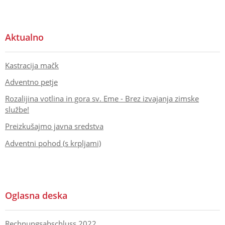
Aktualno
Kastracija mačk
Adventno petje
Rozalijina votlina in gora sv. Eme - Brez izvajanja zimske
službe!
Preizkušajmo javna sredstva
Adventni pohod (s krpljami)
Oglasna deska
Rechnungsabschluss 2022