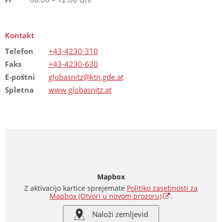
Kontakt
Telefon
+43-4230-310
Faks
+43-4230-630
E-poštni
globasnitz@ktn.gde.at
Spletna
www.globasnitz.at
Mapbox
Z aktivacijo kartice sprejemate
Politiko zasebnosti za
Mapbox
(Otvori u novom prozoru)
.
Naloži zemljevid