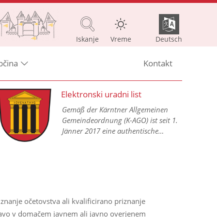
Iskanje
Vreme
Deutsch
bčina
Kontakt
Elektronski uradni list
Gemäß der Kärntner Allgemeinen
Gemeindeordnung (K-AGO) ist seit 1.
Jänner 2017 eine authentische
Kundmachung aller
Gemeindeverordnungen in einem
elektronischen Amtsblatt im Internet
vorgesehen.
znanje očetovstva ali kvalificirano priznanje
izjavo v domačem javnem ali javno overjenem