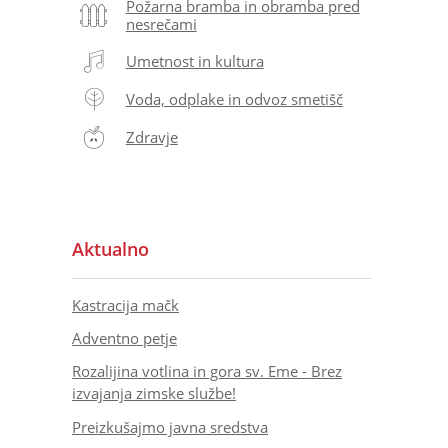
Požarna bramba in obramba pred
nesrečami
Umetnost in kultura
Voda, odplake in odvoz smetišč
Zdravje
Aktualno
Kastracija mačk
Adventno petje
Rozalijina votlina in gora sv. Eme - Brez
izvajanja zimske službe!
Preizkušajmo javna sredstva