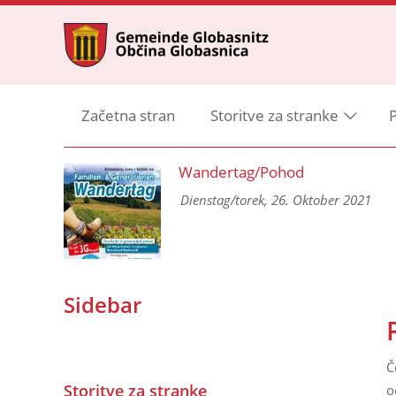
Začetna stran
Storitve za stranke
P
ng
Wandertag/Pohod
 und
Dienstag/torek, 26. Oktober 2021
Sidebar
Č
Storitve za stranke
o