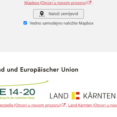
Mapbox
(Otvori u novom prozoru)
.
Naloži zemljevid
Vedno samodejno naložite Mapbox
sstelle
(Otvori u novom prozoru)
,
Land Kärnten
(Otvori u no