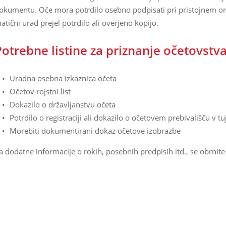
okumentu. Oče mora potrdilo osebno podpisati pri pristojnem organ
atični urad prejel potrdilo ali overjeno kopijo.
Potrebne listine za priznanje očetovstva
Uradna osebna izkaznica očeta
Očetov rojstni list
Dokazilo o državljanstvu očeta
Potrdilo o registraciji ali dokazilo o očetovem prebivališču v tuj
Morebiti dokumentirani dokaz očetove izobrazbe
a dodatne informacije o rokih, posebnih predpisih itd., se obrni