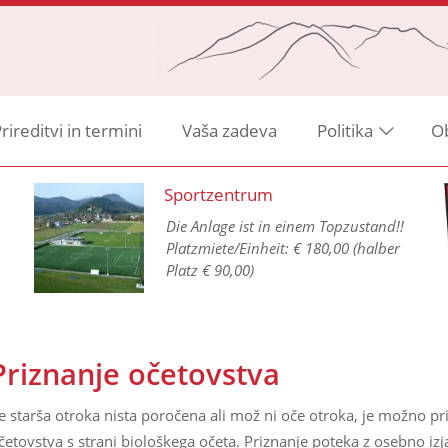
rireditvi in termini
Vaša zadeva
Politika
O
Sportzentrum
Die Anlage ist in einem Topzustand!!
Platzmiete/Einheit: € 180,00 (halber
Platz € 90,00)
Priznanje očetovstva
e starša otroka nista poročena ali mož ni oče otroka, je možno pri
četovstva s strani biološkega očeta. Priznanje poteka z osebno 