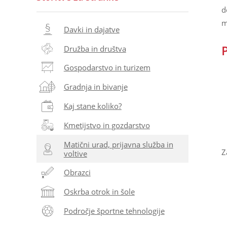
d
m
Davki in dajatve
Družba in društva
Gospodarstvo in turizem
Gradnja in bivanje
Kaj stane koliko?
Kmetijstvo in gozdarstvo
Matični urad, prijavna služba in
Z
voltive
Obrazci
Oskrba otrok in šole
Področje športne tehnologije