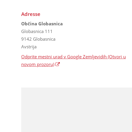
Adresse
Občina Globasnica
Globasnica 111
9142 Globasnica
Avstrija
Odprite mestni urad v Google Zemljevidih
(Otvori u
novom prozoru)