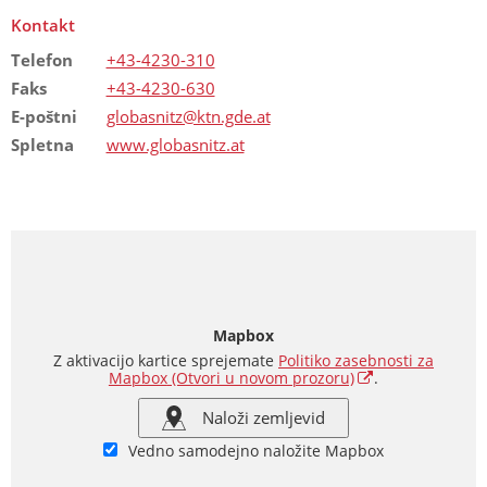
Kontakt
Telefon
+43-4230-310
Faks
+43-4230-630
E-poštni
globasnitz@ktn.gde.at
Spletna
www.globasnitz.at
Mapbox
Z aktivacijo kartice sprejemate
Politiko zasebnosti za
Mapbox
(Otvori u novom prozoru)
.
Naloži zemljevid
Vedno samodejno naložite Mapbox