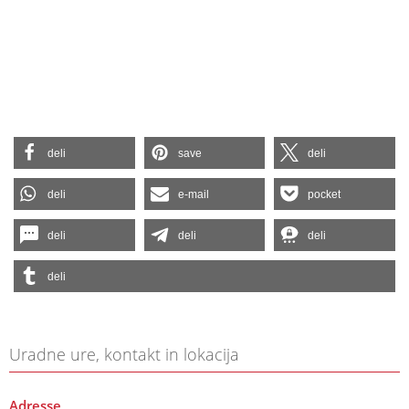
deli
save
deli
deli
e-mail
pocket
deli
deli
deli
deli
Uradne ure, kontakt in lokacija
Adresse