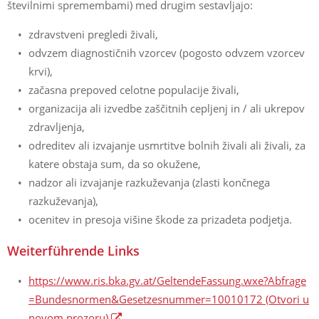
številnimi spremembami) med drugim sestavljajo:
zdravstveni pregledi živali,
odvzem diagnostičnih vzorcev (pogosto odvzem vzorcev
krvi),
začasna prepoved celotne populacije živali,
organizacija ali izvedbe zaščitnih cepljenj in / ali ukrepov
zdravljenja,
odreditev ali izvajanje usmrtitve bolnih živali ali živali, za
katere obstaja sum, da so okužene,
nadzor ali izvajanje razkuževanja (zlasti končnega
razkuževanja),
ocenitev in presoja višine škode za prizadeta podjetja.
Weiterführende Links
https://www.ris.bka.gv.at/GeltendeFassung.wxe?Abfrage
=Bundesnormen&Gesetzesnummer=10010172
(Otvori u
novom prozoru)