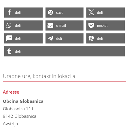
deli
save
deli
deli
e-mail
pocket
deli
deli
deli
deli
Uradne ure, kontakt in lokacija
Adresse
Občina Globasnica
Globasnica 111
9142 Globasnica
Avstrija