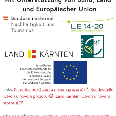
Links:
Kommission
(Otvori u novom prozoru)
,
Bundesstelle
(Otvori u novom prozoru)
,
Land Kärnten
(Otvori u novom
prozoru)
Občina Globasnica
–
Kontakt / Impressum
–
Izjava o varstvu