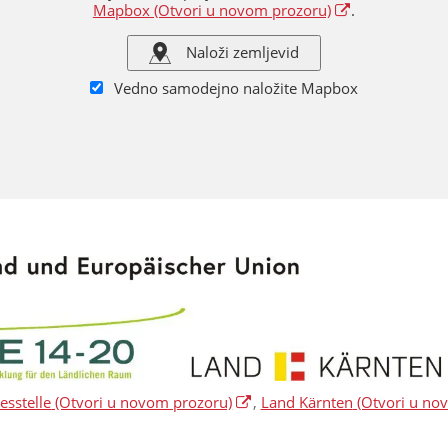
Mapbox
(Otvori u novom prozoru)
.
Naloži zemljevid
Vedno samodejno naložite Mapbox
sstelle
(Otvori u novom prozoru)
,
Land Kärnten
(Otvori u no