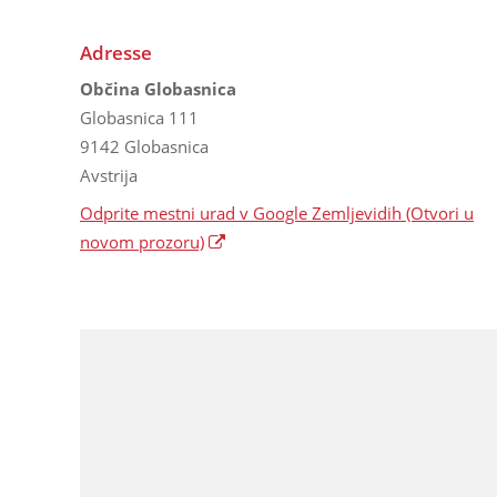
Adresse
Občina Globasnica
Globasnica 111
9142 Globasnica
Avstrija
Odprite mestni urad v Google Zemljevidih
(Otvori u
novom prozoru)