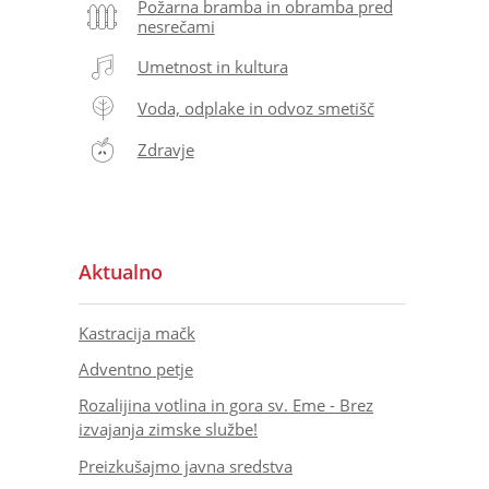
Požarna bramba in obramba pred
nesrečami
Umetnost in kultura
Voda, odplake in odvoz smetišč
Zdravje
Aktualno
Kastracija mačk
Adventno petje
Rozalijina votlina in gora sv. Eme - Brez
izvajanja zimske službe!
Preizkušajmo javna sredstva