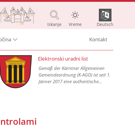
Iskanje
Vreme
Deutsch
bčina
Kontakt
Elektronski uradni list
Gemäß der Kärntner Allgemeinen
Gemeindeordnung (K-AGO) ist seit 1.
Jänner 2017 eine authentische
Kundmachung aller
Gemeindeverordnungen in einem
elektronischen Amtsblatt im Internet
vorgesehen.
ontrolami