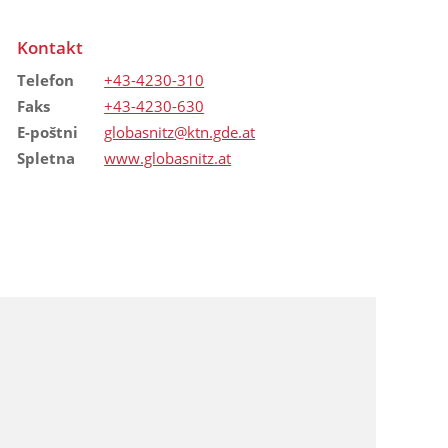
Kontakt
Telefon
+43-4230-310
Faks
+43-4230-630
E-poštni
globasnitz@ktn.gde.at
Spletna
www.globasnitz.at