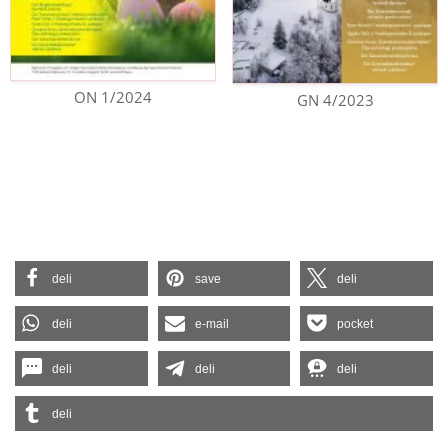
ON 1/2024
GN 4/2023
deli
save
deli
deli
e-mail
pocket
deli
deli
deli
deli