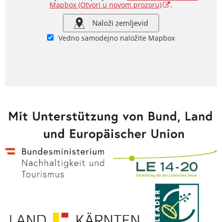
Mapbox
(Otvori u novom prozoru)
.
Naloži zemljevid
Vedno samodejno naložite Mapbox