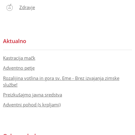
Zdravje
Aktualno
Kastracija mačk
Adventno petje
Rozalijina votlina in gora sv. Eme - Brez izvajanja zimske
službe!
Preizkušajmo javna sredstva
Adventni pohod (s krpljami)