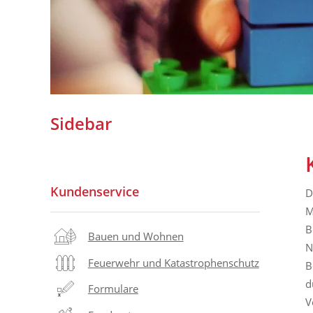
Sidebar
Kundenservice
D
M
B
Bauen und Wohnen
N
Feuerwehr und Katastrophenschutz
B
d
Formulare
V