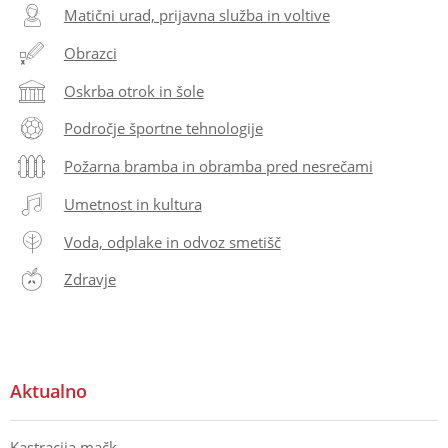
Matični urad, prijavna služba in voltive
Obrazci
Oskrba otrok in šole
Področje športne tehnologije
Požarna bramba in obramba pred nesrečami
Umetnost in kultura
Voda, odplake in odvoz smetišč
Zdravje
Aktualno
Kastracija mačk