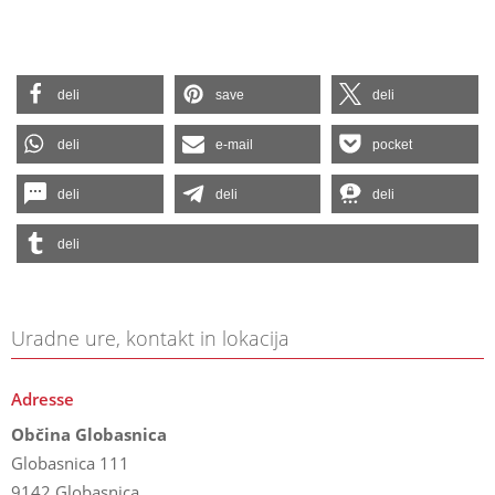
deli
save
deli
deli
e-mail
pocket
deli
deli
deli
deli
Uradne ure, kontakt in lokacija
Adresse
Občina Globasnica
Globasnica 111
9142 Globasnica