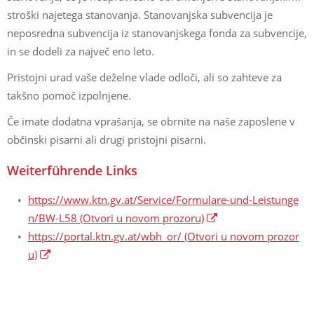
stroški najetega stanovanja. Stanovanjska subvencija je
neposredna subvencija iz stanovanjskega fonda za subvencije,
in se dodeli za največ eno leto.
Pristojni urad vaše deželne vlade odloči, ali so zahteve za
takšno pomoč izpolnjene.
Če imate dodatna vprašanja, se obrnite na naše zaposlene v
občinski pisarni ali drugi pristojni pisarni.
Weiterführende Links
https://www.ktn.gv.at/Service/Formulare-und-Leistunge
n/BW-L58
(Otvori u novom prozoru)
https://portal.ktn.gv.at/wbh_or/
(Otvori u novom prozor
u)