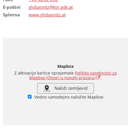
E-poštni
globasnitz@ktn.gde.at
Spletna
www.globasnitz.at
Mapbox
Z aktivacijo kartice sprejemate
Politiko zasebnosti za
Mapbox
(Otvori u novom prozoru)
.
Naloži zemljevid
Vedno samodejno naložite Mapbox