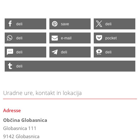
deli
save
deli
deli
e-mail
pocket
deli
deli
deli
deli
Uradne ure, kontakt in lokacija
Adresse
Občina Globasnica
Globasnica 111
9142 Globasnica