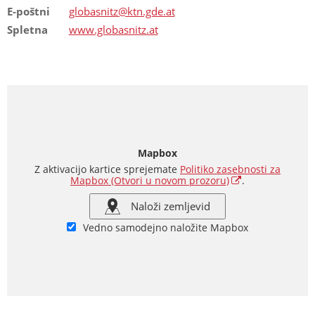
E-poštni
globasnitz@ktn.gde.at
Spletna
www.globasnitz.at
Mapbox
Z aktivacijo kartice sprejemate
Politiko zasebnosti za
Mapbox
(Otvori u novom prozoru)
.
Naloži zemljevid
Vedno samodejno naložite Mapbox