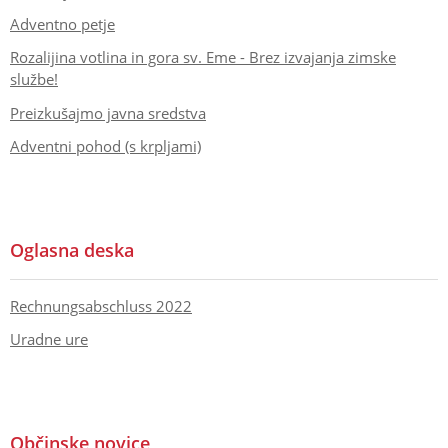
Adventno petje
Rozalijina votlina in gora sv. Eme - Brez izvajanja zimske
službe!
Preizkušajmo javna sredstva
Adventni pohod (s krpljami)
Oglasna deska
Rechnungsabschluss 2022
Uradne ure
Občinske novice