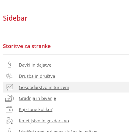
Sidebar
Storitve za stranke
Davki in dajatve
Družba in društva
Gospodarstvo in turizem
Gradnja in bivanje
Kaj stane koliko?
Kmetijstvo in gozdarstvo
Matični urad, prijavna služba in voltive