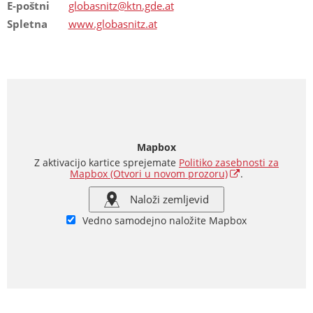
E-poštni
globasnitz@ktn.gde.at
Spletna
www.globasnitz.at
Mapbox
Z aktivacijo kartice sprejemate
Politiko zasebnosti za
Mapbox
(Otvori u novom prozoru)
.
Naloži zemljevid
Vedno samodejno naložite Mapbox