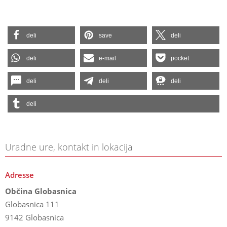
deli
save
deli
deli
e-mail
pocket
deli
deli
deli
deli
Uradne ure, kontakt in lokacija
Adresse
Občina Globasnica
Globasnica 111
9142 Globasnica