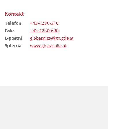
Kontakt
Telefon
+43-4230-310
Faks
+43-4230-630
E-poštni
globasnitz@ktn.gde.at
Spletna
www.globasnitz.at