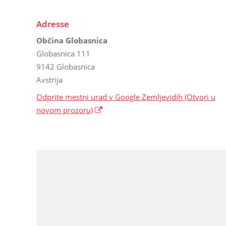
Adresse
Občina Globasnica
Globasnica 111
9142 Globasnica
Avstrija
Odprite mestni urad v Google Zemljevidih
(Otvori u
novom prozoru)