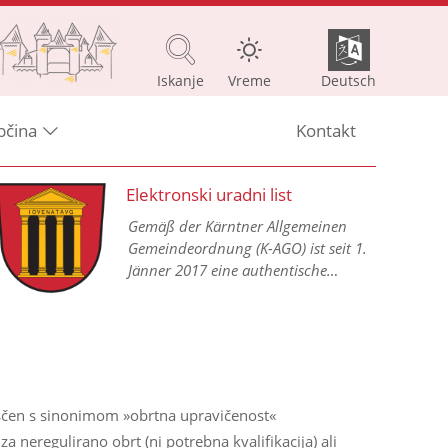
Iskanje
Vreme
Deutsch
bčina
Kontakt
Elektronski uradni list
Gemäß der Kärntner Allgemeinen
Gemeindeordnung (K-AGO) ist seit 1.
Jänner 2017 eine authentische
Kundmachung aller
Gemeindeverordnungen in einem
elektronischen Amtsblatt im Internet
vorgesehen.
meščen s sinonimom »obrtna upravičenost«
 neregulirano obrt (ni potrebna kvalifikacija) ali