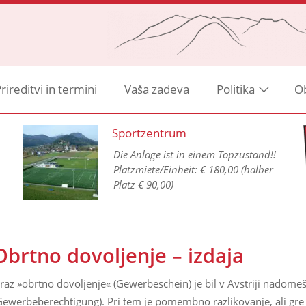
rireditvi in termini
Vaša zadeva
Politika
O
Sportzentrum
Die Anlage ist in einem Topzustand!!
Platzmiete/Einheit: € 180,00 (halber
Platz € 90,00)
Obrtno dovoljenje – izdaja
zraz »obrtno dovoljenje« (Gewerbeschein) je bil v Avstriji nado
Gewerbeberechtigung). Pri tem je pomembno razlikovanje, ali gre za