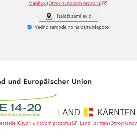
Mapbox
(Otvori u novom prozoru)
.
Naloži zemljevid
Vedno samodejno naložite Mapbox
sstelle
(Otvori u novom prozoru)
,
Land Kärnten
(Otvori u no