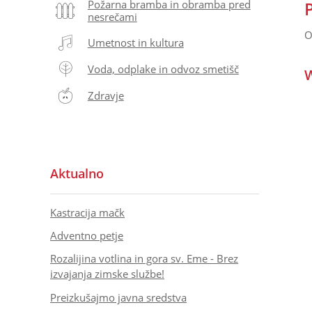
Požarna bramba in obramba pred
nesrečami
O
Umetnost in kultura
Voda, odplake in odvoz smetišč
W
Zdravje
Aktualno
Kastracija mačk
Adventno petje
Rozalijina votlina in gora sv. Eme - Brez
izvajanja zimske službe!
Preizkušajmo javna sredstva