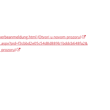
ewerbeanmeldung.html
(Otvori u novom prozoru)
mular.aspx?pid=f3cbbd2e05c54d8d889b1bddcb648fa2&
 prozoru)