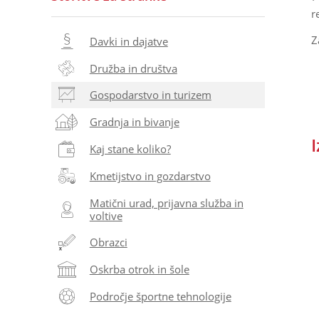
r
Z
Davki in dajatve
Družba in društva
Gospodarstvo in turizem
Gradnja in bivanje
I
Kaj stane koliko?
Kmetijstvo in gozdarstvo
Matični urad, prijavna služba in
voltive
Obrazci
Oskrba otrok in šole
Področje športne tehnologije