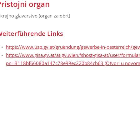
Pristojni organ
krajno glavarstvo (organ za obrt)
eiterführende Links
https://www.usp.gv.at/gruendung/gewerbe-in-oesterreich/g
https://www.gisa.gv.at/at.gv.wien.fshost-gisa-at/user/for
pn=B118bf66080a147c78e99ec220b84cb63
(Otvori u novom