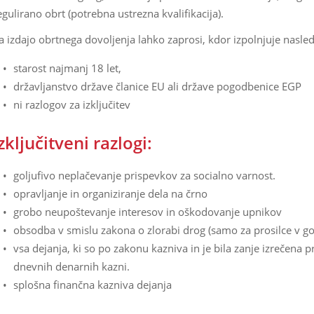
egulirano obrt (potrebna ustrezna kvalifikacija).
a izdajo obrtnega dovoljenja lahko zaprosi, kdor izpolnjuje nasle
starost najmanj 18 let,
državljanstvo države članice EU ali države pogodbenice EGP
ni razlogov za izključitev
zključitveni razlogi:
goljufivo neplačevanje prispevkov za socialno varnost.
opravljanje in organiziranje dela na črno
grobo neupoštevanje interesov in oškodovanje upnikov
obsodba v smislu zakona o zlorabi drog (samo za prosilce v go
vsa dejanja, ki so po zakonu kazniva in je bila zanje izrečen
dnevnih denarnih kazni.
splošna finančna kazniva dejanja