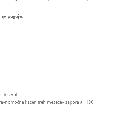
dnje
pogoje
:
stinstvu)
a pravnomočna kazen treh mesecev zapora ali 180