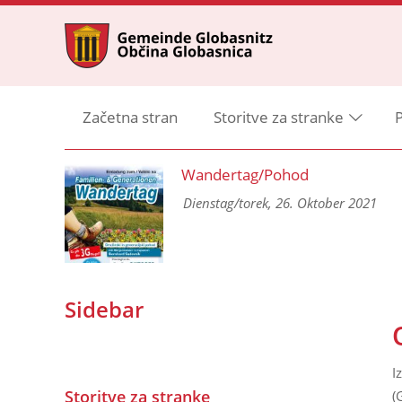
Začetna stran
Storitve za stranke
P
ng
Wandertag/Pohod
 und
Dienstag/torek, 26. Oktober 2021
Sidebar
I
Storitve za stranke
(