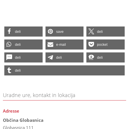
deli
save
deli
deli
e-mail
pocket
deli
deli
deli
deli
Uradne ure, kontakt in lokacija
Adresse
Občina Globasnica
Globasnica 111