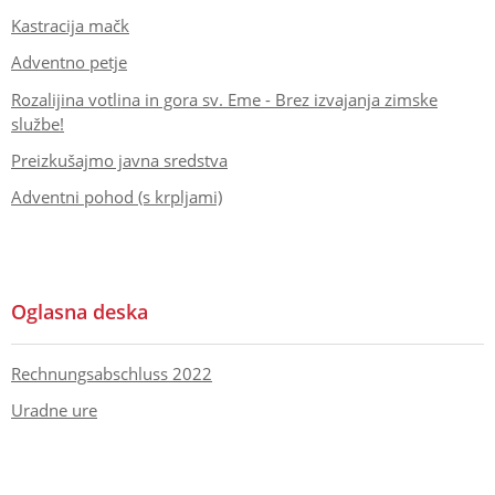
Kastracija mačk
Adventno petje
Rozalijina votlina in gora sv. Eme - Brez izvajanja zimske
službe!
Preizkušajmo javna sredstva
Adventni pohod (s krpljami)
Oglasna deska
Rechnungsabschluss 2022
Uradne ure