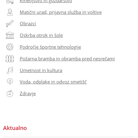
Kmetijstvo in gozdarstvo
Matični urad, prijavna služba in voltive
Obrazci
Oskrba otrok in šole
Področje športne tehnologije
Požarna bramba in obramba pred nesrečami
Umetnost in kultura
Voda, odplake in odvoz smetišč
Zdravje
Aktualno