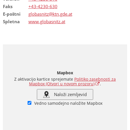
Faks
+43-4230-630
E-poštni
globasnitz@ktn.gde.at
Spletna
www.globasnitz.at
Mapbox
Z aktivacijo kartice sprejemate
Politiko zasebnosti za
Mapbox
(Otvori u novom prozoru)
.
Naloži zemljevid
Vedno samodejno naložite Mapbox