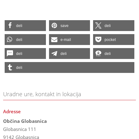
deli
save
deli
deli
e-mail
pocket
deli
deli
deli
deli
Uradne ure, kontakt in lokacija
Adresse
Občina Globasnica
Globasnica 111
9142 Globasnica