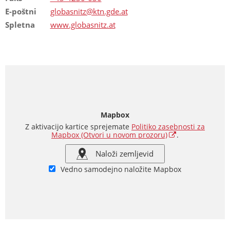
E-poštni
globasnitz@ktn.gde.at
Spletna
www.globasnitz.at
Mapbox
Z aktivacijo kartice sprejemate
Politiko zasebnosti za
Mapbox
(Otvori u novom prozoru)
.
Naloži zemljevid
Vedno samodejno naložite Mapbox