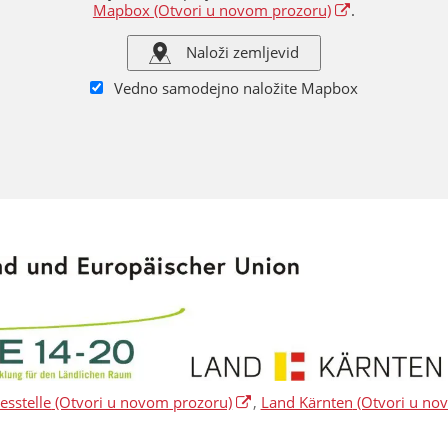
Mapbox
(Otvori u novom prozoru)
.
Naloži zemljevid
Vedno samodejno naložite Mapbox
sstelle
(Otvori u novom prozoru)
,
Land Kärnten
(Otvori u no