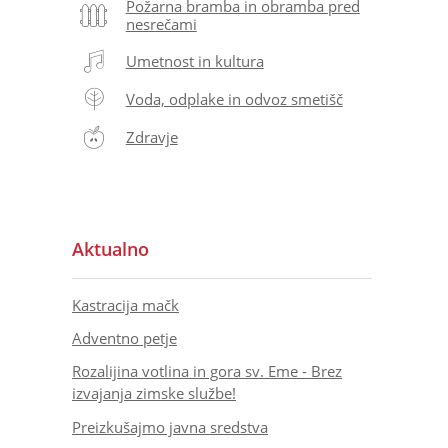
Požarna bramba in obramba pred
nesrečami
Umetnost in kultura
Voda, odplake in odvoz smetišč
Zdravje
Aktualno
Kastracija mačk
Adventno petje
Rozalijina votlina in gora sv. Eme - Brez
izvajanja zimske službe!
Preizkušajmo javna sredstva