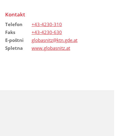
Kontakt
Telefon
+43-4230-310
Faks
+43-4230-630
E-poštni
globasnitz@ktn.gde.at
Spletna
www.globasnitz.at