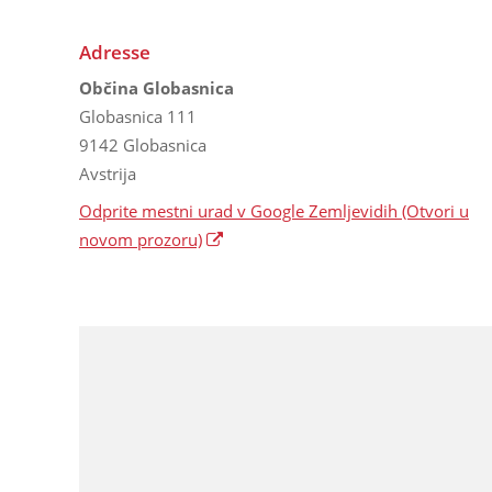
Adresse
Občina Globasnica
Globasnica 111
9142 Globasnica
Avstrija
Odprite mestni urad v Google Zemljevidih
(Otvori u
novom prozoru)