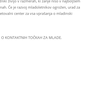
niki živijo v razmerah, ki zanje niso v najboljšem
užinah. Če je razvoj mladoletnikov ogrožen, urad za
vetovalni center za vsa vprašanja o mladinski
JE O KONTAKTNIH TOČKAH ZA MLADE.