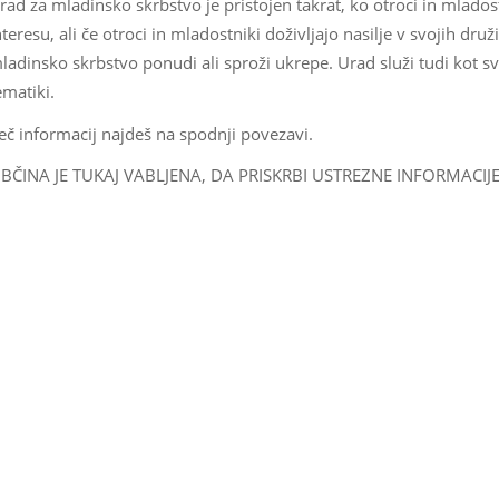
rad za mladinsko skrbstvo je pristojen takrat, ko otroci in mladost
nteresu, ali če otroci in mladostniki doživljajo nasilje v svojih dr
ladinsko skrbstvo ponudi ali sproži ukrepe. Urad služi tudi kot s
ematiki.
eč informacij najdeš na spodnji povezavi.
BČINA JE TUKAJ VABLJENA, DA PRISKRBI USTREZNE INFORMACI