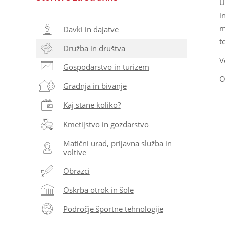
U
i
m
Davki in dajatve
t
Družba in društva
V
Gospodarstvo in turizem
O
Gradnja in bivanje
Kaj stane koliko?
Kmetijstvo in gozdarstvo
Matični urad, prijavna služba in
voltive
Obrazci
Oskrba otrok in šole
Področje športne tehnologije