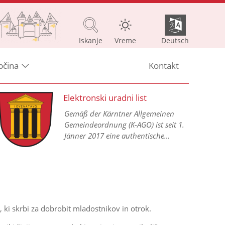
Iskanje
Vreme
Deutsch
bčina
Kontakt
Elektronski uradni list
Gemäß der Kärntner Allgemeinen
Gemeindeordnung (K-AGO) ist seit 1.
Jänner 2017 eine authentische
Kundmachung aller
Gemeindeverordnungen in einem
elektronischen Amtsblatt im Internet
vorgesehen.
 ki skrbi za dobrobit mladostnikov in otrok.