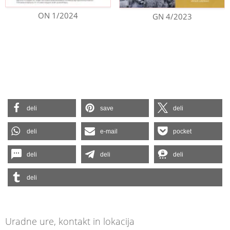
ON 1/2024
GN 4/2023
deli
save
deli
deli
e-mail
pocket
deli
deli
deli
deli
Uradne ure, kontakt in lokacija