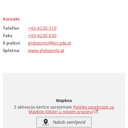
Kontakt
Telefon
+43-4230-310
Faks
+43-4230-630
E-poštni
globasnitz@ktn.gde.at
Spletna
www.globasnitz.at
Mapbox
Z aktivacijo kartice sprejemate
Politiko zasebnosti za
Mapbox
(Otvori u novom prozoru)
.
Naloži zemljevid