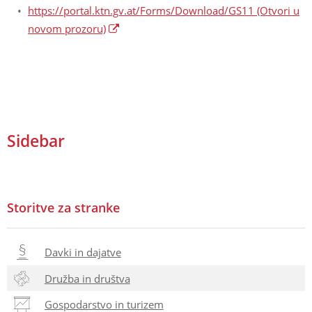
https://portal.ktn.gv.at/Forms/Download/GS11
(Otvori u
novom prozoru)
Sidebar
Storitve za stranke
Davki in dajatve
Družba in društva
Gospodarstvo in turizem