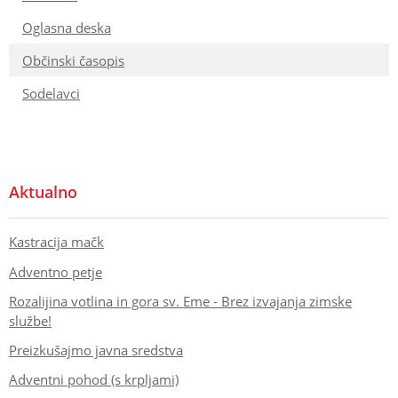
Oglasna deska
Občinski časopis
Sodelavci
Aktualno
Kastracija mačk
Adventno petje
Rozalijina votlina in gora sv. Eme - Brez izvajanja zimske
službe!
Preizkušajmo javna sredstva
Adventni pohod (s krpljami)