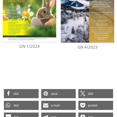
ON 1/2024
GN 4/2023
deli
save
deli
deli
e-mail
pocket