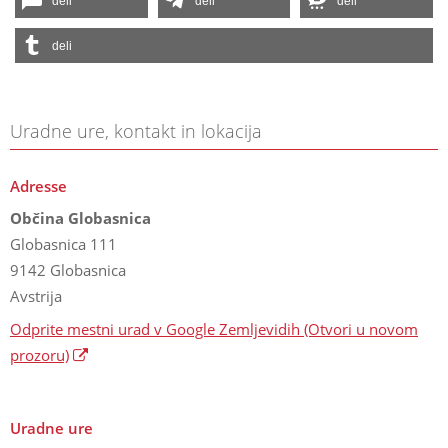
deli
deli
deli
deli
Uradne ure, kontakt in lokacija
Adresse
Občina Globasnica
Globasnica 111
9142 Globasnica
Avstrija
Odprite mestni urad v Google Zemljevidih
(Otvori u novom
prozoru)
Uradne ure