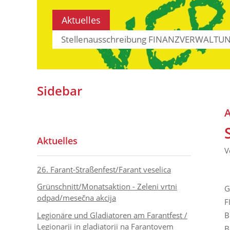
Aktuelles
Stellenausschreibung FINANZVERWALTU
Sidebar
A
Aktuelles
V
26. Farant-Straßenfest/Farant veselica
Grünschnitt/Monatsaktion - Zeleni vrtni
G
odpad/mesečna akcija
F
Legionäre und Gladiatoren am Farantfest /
B
Legionarji in gladiatorji na Farantovem
B